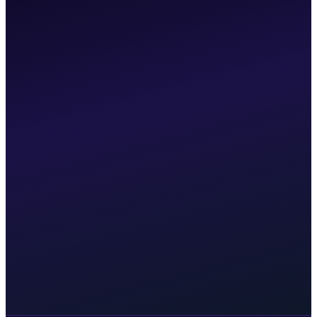
⏱
Réponse sous 24h
Nous qualifions votre projet rapidement et
revenons vers vous le jour même.
🔍
Échange ciblé
Un premier point pour cadrer votre projet et identifier
les bons leviers.
🤝
Sans engagement
Pas de contrat à signer avant d'avoir validé
l'approche ensemble.
Email direct :
hello@uxomnia.fr