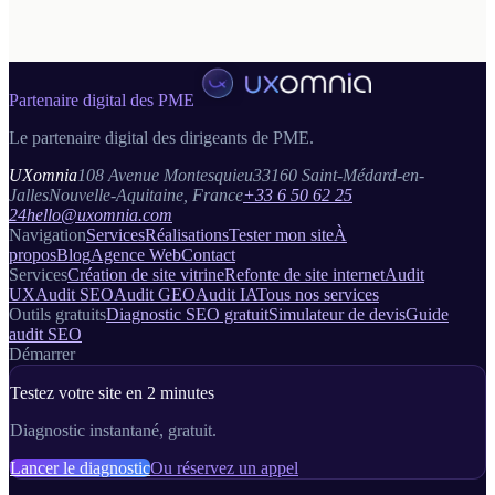
Gratuit · 2 minutes · Sans engagement
Partenaire digital des PME
Le partenaire digital des dirigeants de PME.
UXomnia
108 Avenue Montesquieu
33160 Saint-Médard-en-
Jalles
Nouvelle-Aquitaine, France
+33 6 50 62 25
24
hello@uxomnia.com
Navigation
Services
Réalisations
Tester mon site
À
propos
Blog
Agence Web
Contact
Services
Création de site vitrine
Refonte de site internet
Audit
UX
Audit SEO
Audit GEO
Audit IA
Tous nos services
Outils gratuits
Diagnostic SEO gratuit
Simulateur de devis
Guide
audit SEO
Démarrer
Testez votre site en 2 minutes
Diagnostic instantané, gratuit.
Lancer le diagnostic
Ou réservez un appel