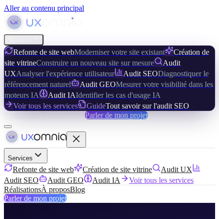
Aller au contenu principal
Services
Refonte de site web
Moderniser votre site existant
Création de
site vitrine
Construire un nouveau site sur mesure
Audit
UX
Analyser l'expérience utilisateur
Audit SEO
Diagnostiquer le
référencement naturel
Audit GEO
Mesurer votre visibilité dans les
moteurs IA
Audit IA
Identifier les cas d'usage IA
Voir tous les services
Guide
Tout savoir sur l'audit SEO
Réalisations
À propos
Blog
Parler de mon projet
Services
Refonte de site web
Création de site vitrine
Audit UX
Audit SEO
Audit GEO
Audit IA
Voir tous les services
Réalisations
À propos
Blog
Parler de mon projet
Accueil
/
Contact