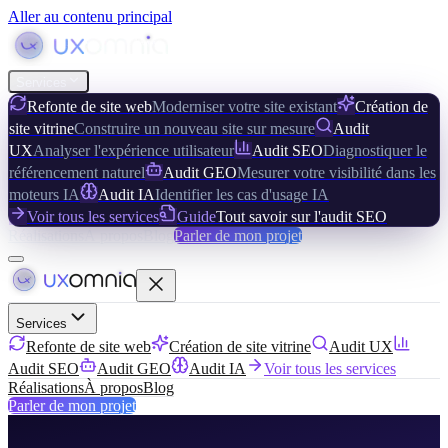
Aller au contenu principal
Services
Refonte de site web
Moderniser votre site existant
Création de
site vitrine
Construire un nouveau site sur mesure
Audit
UX
Analyser l'expérience utilisateur
Audit SEO
Diagnostiquer le
référencement naturel
Audit GEO
Mesurer votre visibilité dans les
moteurs IA
Audit IA
Identifier les cas d'usage IA
Voir tous les services
Guide
Tout savoir sur l'audit SEO
Réalisations
À propos
Blog
Parler de mon projet
Services
Refonte de site web
Création de site vitrine
Audit UX
Audit SEO
Audit GEO
Audit IA
Voir tous les services
Réalisations
À propos
Blog
Parler de mon projet