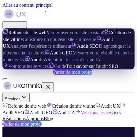
Aller au contenu principal
Services
Refonte de site web
Moderniser votre site existant
Création de
site vitrine
Construire un nouveau site sur mesure
Audit
UX
Analyser l'expérience utilisateur
Audit SEO
Diagnostiquer le
référencement naturel
Audit GEO
Mesurer votre visibilité dans les
moteurs IA
Audit IA
Identifier les cas d'usage IA
Voir tous les services
Guide
Tout savoir sur l'audit SEO
Réalisations
À propos
Blog
Parler de mon projet
Services
Refonte de site web
Création de site vitrine
Audit UX
Audit SEO
Audit GEO
Audit IA
Voir tous les services
Réalisations
À propos
Blog
Parler de mon projet
Accueil
/
Contact