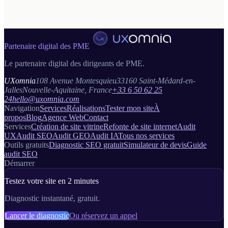
Gratuit · 2 minutes · Sans engagement
Partenaire digital des PME
Le partenaire digital des dirigeants de PME.
UXomnia
108 Avenue Montesquieu
33160 Saint-Médard-en-
Jalles
Nouvelle-Aquitaine, France
+33 6 50 62 25
24
hello@uxomnia.com
Navigation
Services
Réalisations
Tester mon site
À
propos
Blog
Agence Web
Contact
Services
Création de site vitrine
Refonte de site internet
Audit
UX
Audit SEO
Audit GEO
Audit IA
Tous nos services
Outils gratuits
Diagnostic SEO gratuit
Simulateur de devis
Guide
audit SEO
Démarrer
Testez votre site en 2 minutes
Diagnostic instantané, gratuit.
Lancer le diagnostic
Ou réservez un appel