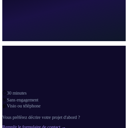
août 2026
‹
›
Lun
Mar
Mer
Jeu
Ven
Sam
Dim
1
2
3
4
5
6
7
8
9
10
11
12
13
14
15
16
17
18
19
20
21
22
23
24
25
26
27
28
29
30
31
Sans engagement · Annulation libre · Visio ou téléphone
⏱
30 minutes
🎯
Sans engagement
📹
Visio ou téléphone
Vous préférez décrire votre projet d'abord ?
Remplir le formulaire de contact →