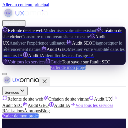
Aller au contenu principal
Services
Refonte de site web
Moderniser votre site existant
Création de
site vitrine
Construire un nouveau site sur mesure
Audit
UX
Analyser l'expérience utilisateur
Audit SEO
Diagnostiquer le
référencement naturel
Audit GEO
Mesurer votre visibilité dans les
moteurs IA
Audit IA
Identifier les cas d'usage IA
Voir tous les services
Guide
Tout savoir sur l'audit SEO
Réalisations
À propos
Blog
Parler de mon projet
Services
Refonte de site web
Création de site vitrine
Audit UX
Audit SEO
Audit GEO
Audit IA
Voir tous les services
Réalisations
À propos
Blog
Parler de mon projet