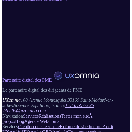
BESOIN D'UN DIAGNOSTIC D'ABORD ?
Votre site travaille-t-il vraiment
pour vous ?
Entrez votre URL et recevez un diagnostic complet en 2 minutes.
Lancer mon diagnostic gratuit
Découvrir nos services
Gratuit · 2 minutes · Sans engagement
Partenaire digital des PME
Le partenaire digital des dirigeants de PME.
UXomnia
108 Avenue Montesquieu
33160 Saint-Médard-en-
Jalles
Nouvelle-Aquitaine, France
+33 6 50 62 25
24
hello@uxomnia.com
Navigation
Services
Réalisations
Tester mon site
À
propos
Blog
Agence Web
Contact
Services
Création de site vitrine
Refonte de site internet
Audit
UX
Audit SEO
Audit GEO
Audit IA
Tous nos services