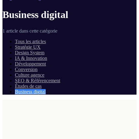
Business digital
1
article
dans cette catégorie
Tous les articles
Stratégie UX
Design System
IA & Innovation
Développement
Conversion
Culture agence
SEO & Référencement
Études de cas
Business digital
Business digital
21 mai 2026
·
25
min de lecture
Marketplaces B2B niche : le bon arbitrage PME en
2026