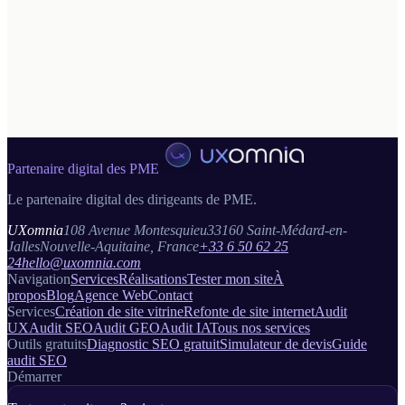
Marketplaces B2B de niche en plein essor en France 2026.
Avantage commercial, piège du 70 % et bon mix site propre
marketplace pour une PME exigeante.
A
Alexandre Auger
Lire →
Partenaire digital des PME
Le partenaire digital des dirigeants de PME.
UXomnia
108 Avenue Montesquieu
33160 Saint-Médard-en-
Jalles
Nouvelle-Aquitaine, France
+33 6 50 62 25
24
hello@uxomnia.com
Navigation
Services
Réalisations
Tester mon site
À
propos
Blog
Agence Web
Contact
Services
Création de site vitrine
Refonte de site internet
Audit
UX
Audit SEO
Audit GEO
Audit IA
Tous nos services
Outils gratuits
Diagnostic SEO gratuit
Simulateur de devis
Guide
audit SEO
Démarrer