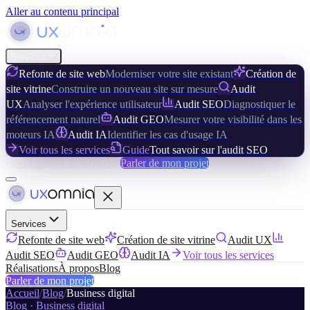
Aller au contenu principal
Services
Refonte de site web
Moderniser votre site existant
Création de
site vitrine
Construire un nouveau site sur mesure
Audit
UX
Analyser l'expérience utilisateur
Audit SEO
Diagnostiquer le
référencement naturel
Audit GEO
Mesurer votre visibilité dans les
moteurs IA
Audit IA
Identifier les cas d'usage IA
Voir tous les services
Guide
Tout savoir sur l'audit SEO
Réalisations
À propos
Blog
Parler de mon projet
Services
Refonte de site web
Création de site vitrine
Audit UX
Audit SEO
Audit GEO
Audit IA
Voir tous les services
Réalisations
À propos
Blog
Parler de mon projet
Accueil
/
Blog
/
Business digital
Blog ·
Business digital