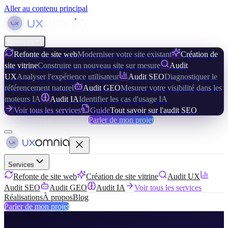
Aller au contenu principal
Services
Refonte de site web
Moderniser votre site existant
Création de
site vitrine
Construire un nouveau site sur mesure
Audit
UX
Analyser l'expérience utilisateur
Audit SEO
Diagnostiquer le
référencement naturel
Audit GEO
Mesurer votre visibilité dans les
moteurs IA
Audit IA
Identifier les cas d'usage IA
Voir tous les services
Guide
Tout savoir sur l'audit SEO
Réalisations
À propos
Blog
Parler de mon projet
Services
Refonte de site web
Création de site vitrine
Audit UX
Audit SEO
Audit GEO
Audit IA
Voir tous les services
Réalisations
À propos
Blog
Parler de mon projet
Accueil
/
Contact