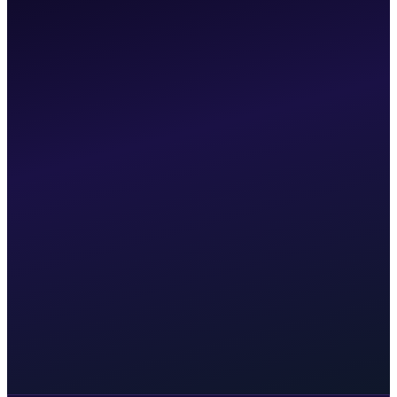
⏱
Réponse sous 24h
Nous qualifions votre projet rapidement et
revenons vers vous le jour même.
🔍
Échange ciblé
Un premier point pour cadrer votre projet et identifier
les bons leviers.
🤝
Sans engagement
Pas de contrat à signer avant d'avoir validé
l'approche ensemble.
Email direct :
hello@uxomnia.fr