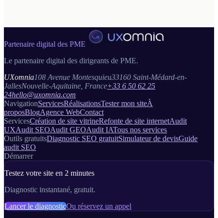
Gratuit · 2 minutes · Sans engagement
Partenaire digital des PME
Le partenaire digital des dirigeants de PME.
UXomnia
108 Avenue Montesquieu
33160 Saint-Médard-en-
Jalles
Nouvelle-Aquitaine, France
+33 6 50 62 25
24
hello@uxomnia.com
Navigation
Services
Réalisations
Tester mon site
À
propos
Blog
Agence Web
Contact
Services
Création de site vitrine
Refonte de site internet
Audit
UX
Audit SEO
Audit GEO
Audit IA
Tous nos services
Outils gratuits
Diagnostic SEO gratuit
Simulateur de devis
Guide
audit SEO
Démarrer
Testez votre site en 2 minutes
Diagnostic instantané, gratuit.
Lancer le diagnostic
Ou réservez un appel