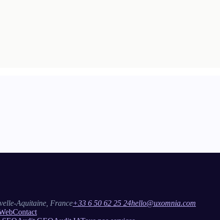
ia.
essionnel couvre plus de 200 facteurs analysés manuellement par un co
elle-Aquitaine, France
+33 6 50 62 25 24
hello@uxomnia.com
 Web
Contact