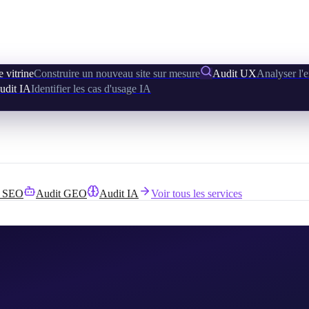
e vitrine
Construire un nouveau site sur mesure
Audit UX
Analyser l'e
udit IA
Identifier les cas d'usage IA
t SEO
Audit GEO
Audit IA
Voir tous les services