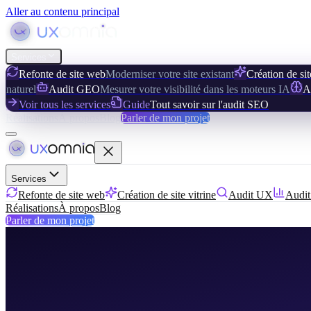
Aller au contenu principal
Services
Refonte de site web
Moderniser votre site existant
Création de sit
naturel
Audit GEO
Mesurer votre visibilité dans les moteurs IA
A
Voir tous les services
Guide
Tout savoir sur l'audit SEO
Réalisations
À propos
Blog
Parler de mon projet
Services
Refonte de site web
Création de site vitrine
Audit UX
Audi
Réalisations
À propos
Blog
Parler de mon projet