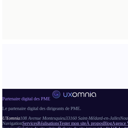
BESOIN D'ALLER PLUS LOIN ?
Passez à l'audit SEO professionnel UXomn
Le diagnostic gratuit couvre 30 points automatisés. L'audit SEO prof
datée. À partir de 890 € HT.
Partenaire digital des PME
Le partenaire digital des dirigeants de PME.
UXomnia
108 Avenue Montesquieu
33160 Saint-Médard-en-Jalles
Nouv
Navigation
Services
Réalisations
Tester mon site
À propos
Blog
Agence