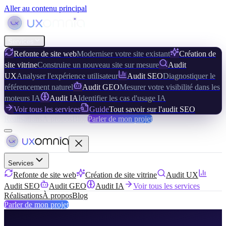
Aller au contenu principal
Services
Refonte de site web
Moderniser votre site existant
Création de
site vitrine
Construire un nouveau site sur mesure
Audit
UX
Analyser l'expérience utilisateur
Audit SEO
Diagnostiquer le
référencement naturel
Audit GEO
Mesurer votre visibilité dans les
moteurs IA
Audit IA
Identifier les cas d'usage IA
Voir tous les services
Guide
Tout savoir sur l'audit SEO
Réalisations
À propos
Blog
Parler de mon projet
Services
Refonte de site web
Création de site vitrine
Audit UX
Audit SEO
Audit GEO
Audit IA
Voir tous les services
Réalisations
À propos
Blog
Parler de mon projet