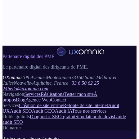
UXomnia.
Le diagnostic gratuit couvre 30 points automatisés. L'audit SEO
professionnel couvre plus de 200 facteurs analysés manuellement
par un consultant senior, avec rapport PDF, benchmark concurrents
et roadmap datée. À partir de 890 € HT.
Partenaire digital des PME
Le partenaire digital des dirigeants de PME.
UXomnia
108 Avenue Montesquieu
33160 Saint-Médard-en-
Jalles
Nouvelle-Aquitaine, France
+33 6 50 62 25
24
hello@uxomnia.com
Navigation
Services
Réalisations
Tester mon site
À
propos
Blog
Agence Web
Contact
Services
Création de site vitrine
Refonte de site internet
Audit
UX
Audit SEO
Audit GEO
Audit IA
Tous nos services
Outils gratuits
Diagnostic SEO gratuit
Simulateur de devis
Guide
audit SEO
Démarrer
Testez votre site en 2 minutes