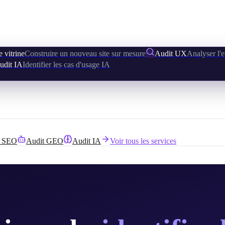
e vitrine
Construire un nouveau site sur mesure
Audit UX
Analyser l'e
udit IA
Identifier les cas d'usage IA
t SEO
Audit GEO
Audit IA
Voir tous les services