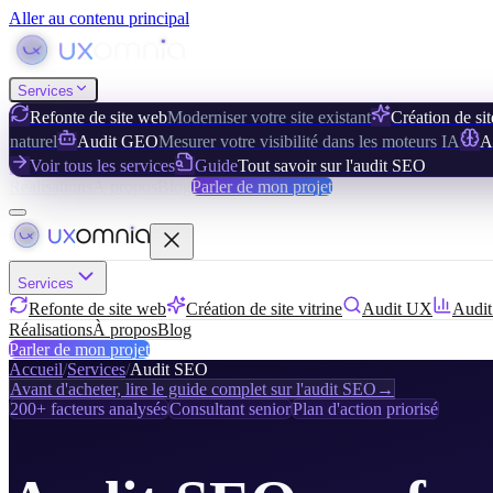
Aller au contenu principal
Services
Refonte de site web
Moderniser votre site existant
Création de sit
naturel
Audit GEO
Mesurer votre visibilité dans les moteurs IA
A
Voir tous les services
Guide
Tout savoir sur l'audit SEO
Réalisations
À propos
Blog
Parler de mon projet
Services
Refonte de site web
Création de site vitrine
Audit UX
Audi
Réalisations
À propos
Blog
Parler de mon projet
Accueil
/
Services
/
Audit SEO
Avant d'acheter, lire le guide complet sur l'audit SEO
→
200+ facteurs analysés
Consultant senior
Plan d'action priorisé